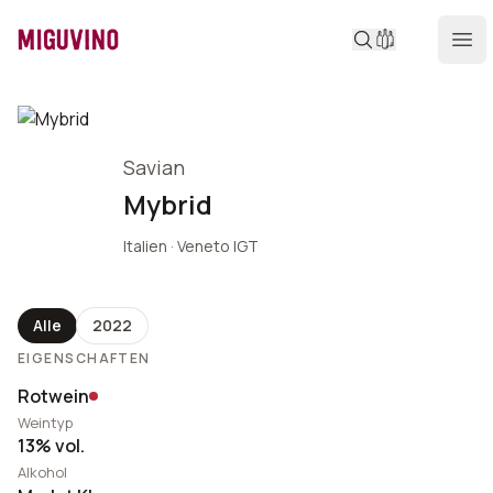
Miguvino
Ope
Produktdetails
Savian
Mybrid
Italien · Veneto IGT
Alle
2022
EIGENSCHAFTEN
Rotwein
Weintyp
13% vol.
Alkohol