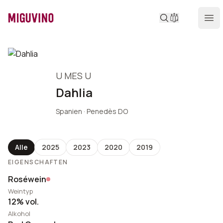
Miguvino
Ope
Produktdetails
U MES U
Dahlia
Spanien · Penedès DO
Alle
2025
2023
2020
2019
EIGENSCHAFTEN
Roséwein
Weintyp
12% vol.
Alkohol